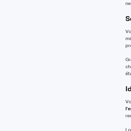
ne
S
Vo
mé
pr
Gr
ch
ét
I
Vo
l’
re
Lo