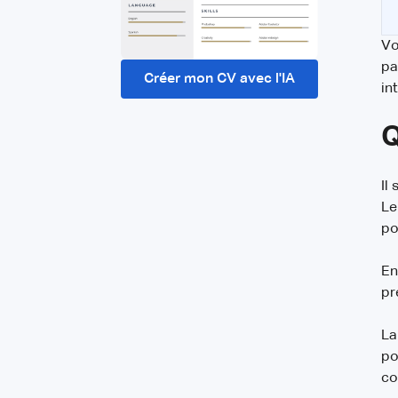
Vo
pa
Créer mon CV avec l'IA
in
Q
Il
Le
po
En
pr
La
po
co