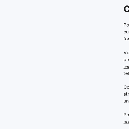
C
Po
cu
fo
Vo
pr
ré
té
Co
st
un
Po
co