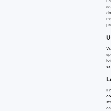
Le
se
de
ma
pr
U
Vo
sp
lo
sa
L
Il
co
st
ca