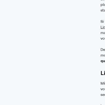
pl
st
Si
Li
ma
vo
De
mo
qu
L
Mê
vo
se