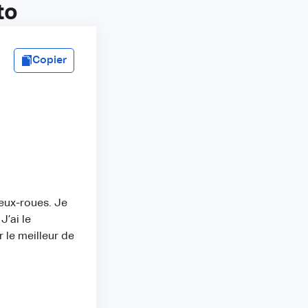
to
Copier
eux-roues. Je
J’ai le
 le meilleur de