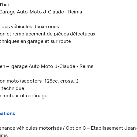
’hui :
Garage Auto-Moto J-Claude - Reims
 des véhicules deux-roues
on et remplacement de pièces défectueux
chniques en garage et sur route
en – garage Auto Moto J-Claude - Reims
on moto (scooters, 125cc, cross…)
 technique
n moteur et carénage
mations
enance véhicules motorisés / Option C – Etablissement Jea
ims