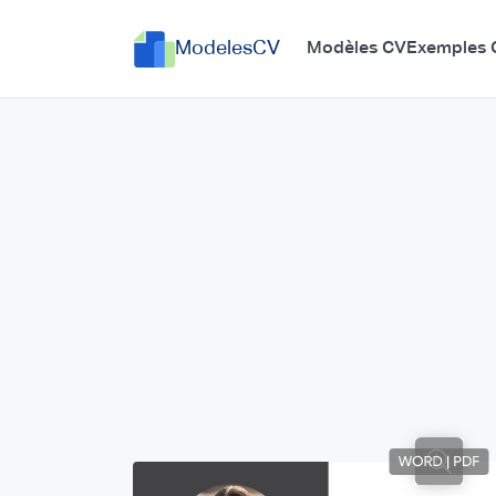
ModelesCV
Modèles CV
Exemples 