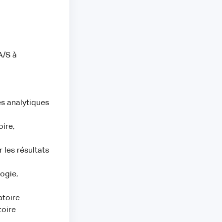
A/S à
és analytiques
ire,
r les résultats
logie,
atoire
toire