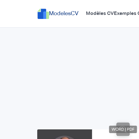
ModelesCV
Modèles CV
Exemples 