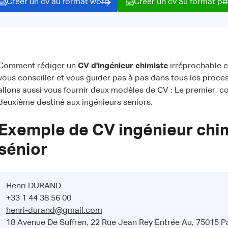
Créer un cv au format word
Créer un cv au format pd
Comment rédiger un
CV d'ingénieur chimiste
irréprochable e
vous conseiller et vous guider pas à pas dans tous les proce
allons aussi vous fournir deux modèles de CV : Le premier, co
deuxième destiné aux ingénieurs seniors.
Exemple de CV ingénieur chim
sénior
Henri DURAND
+33 1 44 38 56 00
henri-durand@gmail.com
18 Avenue De Suffren, 22 Rue Jean Rey Entrée Au, 75015 Pa