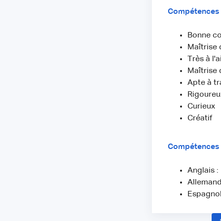
Compétences
Bonne co
Maîtrise 
Très à l'
Maîtrise 
Apte à tr
Rigoureu
Curieux
Créatif
Compétences l
Anglais :
Allemand 
Espagnol