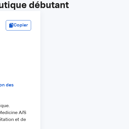
utique débutant
Copier
ion des
ique.
 Medicine A/S
tation et de