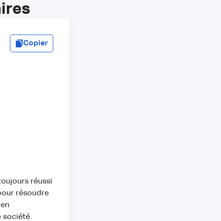
ires
Copier
 toujours réussi
 pour résoudre
 en
 société.