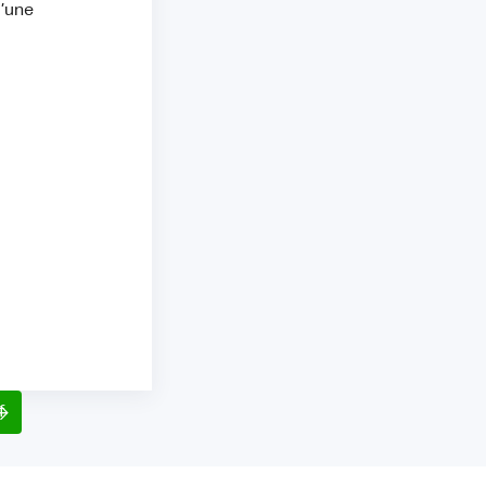
d’une
f