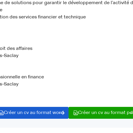
 de solutions pour garantir le développement de l’activité 
se
ion des services financier et technique
oit des affaires
is-Saclay
sionnelle en finance
is-Saclay
Créer un cv au format word
Créer un cv au format pd