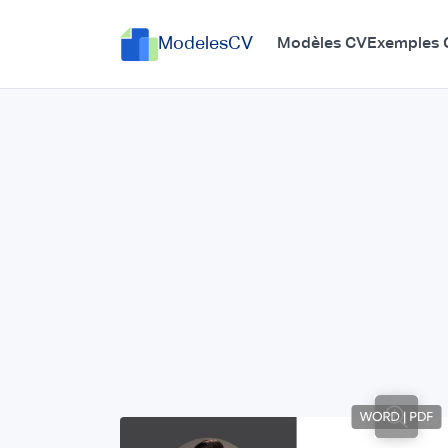
ModelesCV
Modèles CV
Exemples 