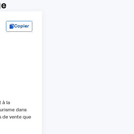
ge
Copier
 à la
ourisme dans
es de vente que