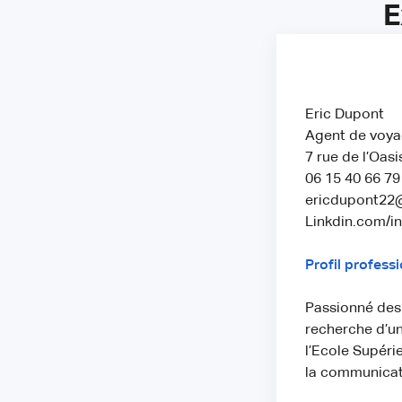
E
Eric Dupont
Agent de voy
7 rue de l’Oas
06 15 40 66 79
ericdupont22
Linkdin.com/i
Profil profess
Passionné des 
recherche d’u
l’Ecole Supéri
la communicat