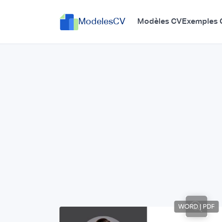
ModelesCV
Modèles CV
Exemples 