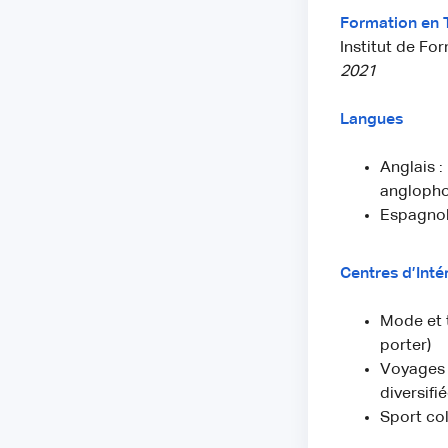
Formation en 
Institut de Fo
2021
Langues
Anglais :
anglopho
Espagnol
Centres d’Inté
Mode et t
porter)
Voyages (
diversifié
Sport col