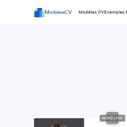
ModelesCV
Modèles CV
Exemples 