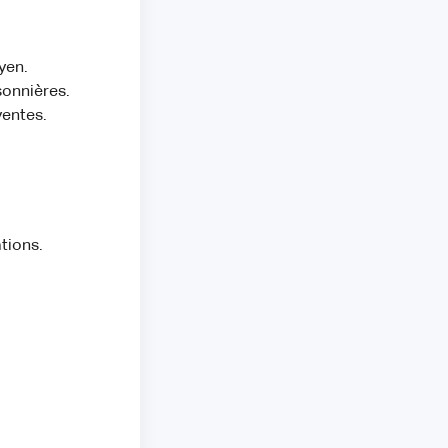
yen.
sonnières.
ventes.
tions.