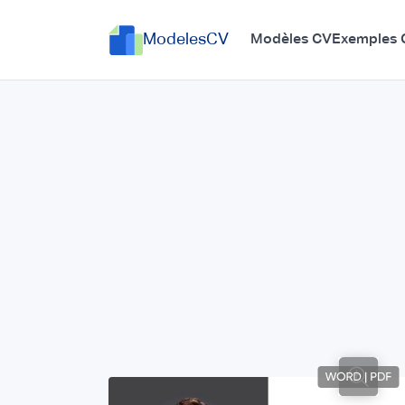
ModelesCV
Modèles CV
Exemples 