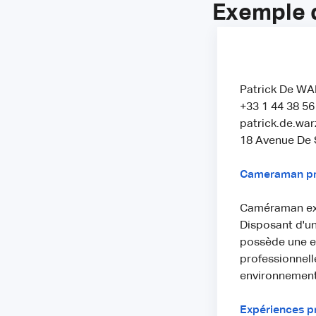
Exemple 
Patrick De W
+33 1 44 38 56
patrick.de.wa
18 Avenue De S
Cameraman pro
Caméraman expé
Disposant d'u
possède une ex
professionnell
environnements
Expériences p