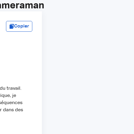
cameraman
Copier
u travail.
que, je
 séquences
er dans des