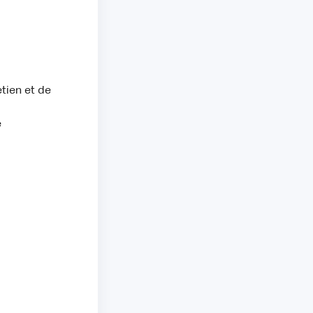
etien et de
e