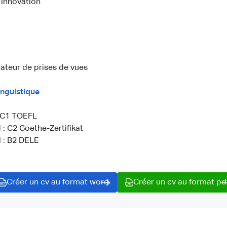
’innovation
ateur de prises de vues
nguistique
: C1 TOEFL
: C2 Goethe-Zertifikat
 : B2 DELE
Créer un cv au format word
Créer un cv au format pd