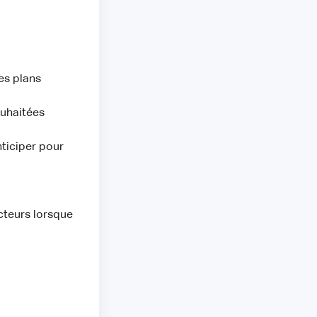
des plans
ouhaitées
nticiper pour
cteurs lorsque