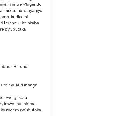
yi iri imwe y'Ingendo
a ibisobanuro byanjye
tamo, kudisaini
ri terene kuko nkaba
re by’ubutaka
umbura, Burundi
Projeyi, kuri ibanga
ye bwo gukora
by’imwe mu mirimo.
ku rugero rw’ubutaka.