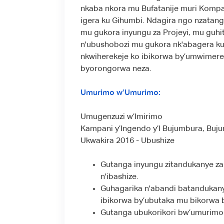
nkaba nkora mu Bufatanije muri Kompan
igera ku Gihumbi. Ndagira ngo nzatang
mu gukora inyungu za Projeyi, mu guhi
n'ubushobozi mu gukora nk'abagera ku
nkwiherekeje ko ibikorwa by’umwimere
byorongorwa neza.
Umurimo w’Umurimo:
Umugenzuzi w’Imirimo
Kampani y’Ingendo y’I Bujumbura, Buj
Ukwakira 2016 - Ubushize
Gutanga inyungu zitandukanye za 
n'ibashize.
Guhagarika n'abandi batandukan
ibikorwa by’ubutaka mu bikorwa 
Gutanga ubukorikori bw’umurimo 