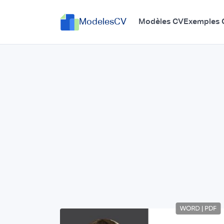
ModelesCV
Modèles CV
Exemples 