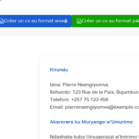
Créer un cv au format word
Créer un cv au format pd
Kirundu
Izina: Pierre Nsengiyumva
Ibihumbi: 123 Rue de la Paix, Bujumbur
Telefoni: +257 75 123 456
Email: pierrensengiyumva@example.
Akarorero ku Muryango w’Umurimo:
Ndashaka kuba Umugenzuzi w’Imirimo 