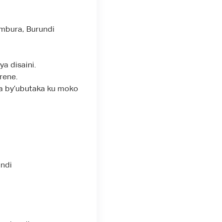
umbura, Burundi
a disaini.
rene.
a by’ubutaka ku moko
undi