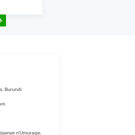
f
a, Burundi
com
Ijyanye n'Umurage,