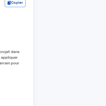
Copier
 projet dans
à appliquer
errain pour