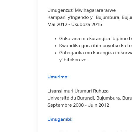
Umugenzuzi Mwihagararararwe
Kampani y’Ingendo y’I Bujumbura, Buj
Mai 2012 - Ukuboza 2015
Gukorana mu kurangiza ibipimo by
Kwandika gusa ibimenyetso ku te
Guhagarika mu kurangiza ibikorw
y’ibitekerezo.
Umurimo:
Lisansi muri Urumuri Ruhuza
Université du Burundi, Bujumbura, Bur
Septembre 2008 - Juin 2012
Umugambi: