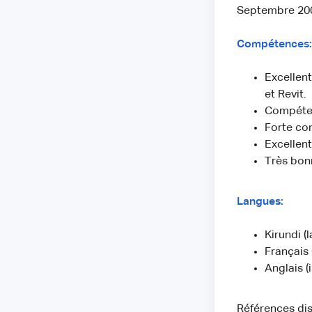
Septembre 200
Compétences:
Excellen
et Revit.
Compéten
Forte co
Excellent
Très bon
Langues:
Kirundi (
Français
Anglais (
Références di