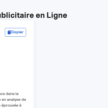
licitaire en Ligne
Copier
nce dans la
e en analyse de
é éprouvée à