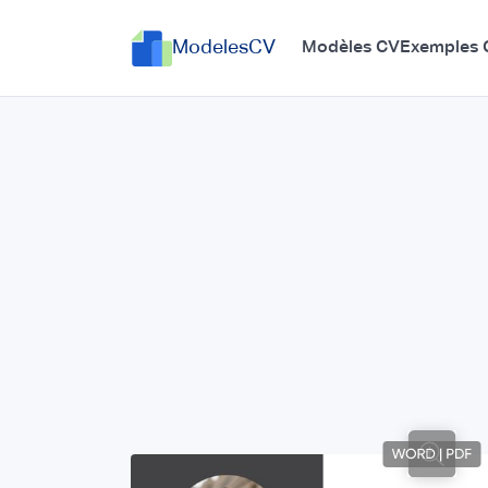
ModelesCV
Modèles CV
Exemples 