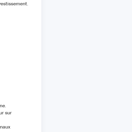
nvestissement.
ne.
ur sur
anaux